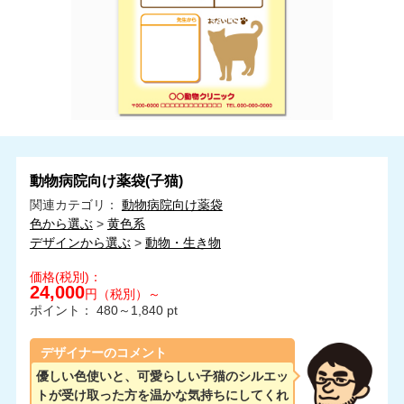
動物病院向け薬袋(子猫)
関連カテゴリ：
動物病院向け薬袋
色から選ぶ
>
黄色系
デザインから選ぶ
>
動物・生き物
価格(税別)：
24,000
円（税別）～
ポイント：
480～1,840
pt
デザイナーのコメント
優しい色使いと、可愛らしい子猫のシルエッ
トが受け取った方を温かな気持ちにしてくれ