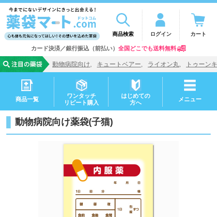
商品検索
ログイン
カート
カード決済／銀行振込（前払い）
全国どこでも送料無料
動物病院向け
キュートベアー
ライオン丸
トゥーン
ワンタッチ
はじめての
商品一覧
メニュー
リピート購入
方へ
動物病院向け薬袋(子猫)