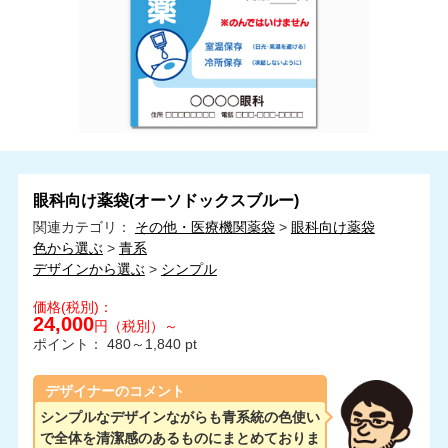
眼科向け薬袋(オーソドックスブルー)
関連カテゴリ：
その他・医療機関薬袋
>
眼科向け薬袋
色から選ぶ
>
青系
デザインから選ぶ
>
シンプル
価格(税別)：
24,000
円（税別）～
ポイント：
480～1,840
pt
デザイナーのコメント
シンプルなデザインながらも青系統の色使い
で全体を清潔感のあるものにまとめておりま