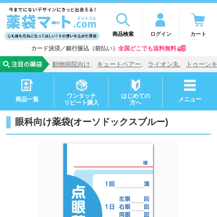
商品検索
ログイン
カート
カード決済／銀行振込（前払い）
全国どこでも送料無料
動物病院向け
キュートベアー
ライオン丸
トゥーン
ワンタッチ
はじめての
商品一覧
メニュー
リピート購入
方へ
眼科向け薬袋(オーソドックスブルー)